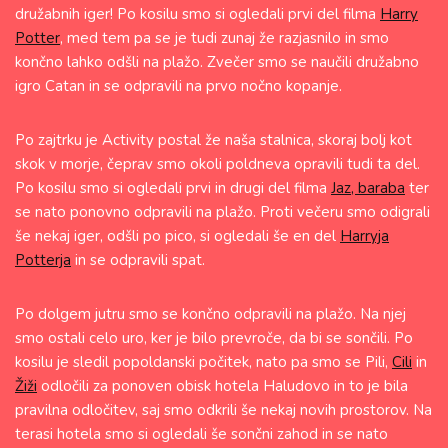
družabnih iger! Po kosilu smo si ogledali prvi del filma
Harry
Potter
, med tem pa se je tudi zunaj že razjasnilo in smo
končno lahko odšli na plažo. Zvečer smo se naučili družabno
igro Catan in se odpravili na prvo nočno kopanje.
Po zajtrku je Activity postal že naša stalnica, skoraj bolj kot
skok v morje, čeprav smo okoli poldneva opravili tudi ta del.
Po kosilu smo si ogledali prvi in drugi del filma
Jaz, baraba
ter
se nato ponovno odpravili na plažo. Proti večeru smo odigrali
še nekaj iger, odšli po pico, si ogledali še en del
Harryja
Potterja
in se odpravili spat.
Po dolgem jutru smo se končno odpravili na plažo. Na njej
smo ostali celo uro, ker je bilo prevroče, da bi se sončili. Po
kosilu je sledil popoldanski počitek, nato pa smo se Pili,
Cili
in
Žiži
odločili za ponoven obisk hotela Haludovo in to je bila
pravilna odločitev, saj smo odkrili še nekaj novih prostorov. Na
terasi hotela smo si ogledali še sončni zahod in se nato