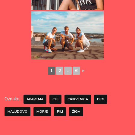
1
2
...
6
►
Oznake:
APARTMA
CILI
CRIKVENICA
DIDI
HALUDOVO
MORJE
PILI
ŽIGA