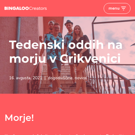
menu
Skoči
na
vsebino
Tedenski oddih na
morju v Crikvenici
16. avgusta, 2021
dogodivščine
,
novice
Morje!