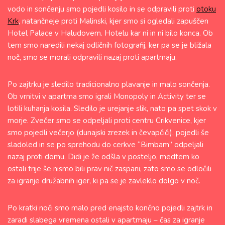
vodo in sončenju smo pojedli kosilo in se odpravili proti
otoku
Krk
, natančneje proti Malinski, kjer smo si ogledali zapuščen
Hotel Palace v Haludovem. Hotelu kar ni in ni bilo konca. Ob
tem smo naredili nekaj odličnih fotografij, ker pa se je bližala
noč, smo se morali odpravili nazaj proti apartmaju.
Po zajtrku je sledilo tradicionalno plavanje in malo sončenja.
Ob vrnitvi v apartma smo igrali Monopoly in Activity ter se
lotili kuhanja kosila. Sledilo je urejanje slik, nato pa spet skok v
morje. Zvečer smo se odpeljali proti centru Crikvenice, kjer
smo pojedli večerjo (dunajski zrezek in čevapčiči), pojedli še
sladoled in se po sprehodu do cerkve “Bimbam” odpeljali
nazaj proti domu. Didi je že odšla v posteljo, medtem ko
ostali trije še nismo bili prav nič zaspani, zato smo se odločili
za igranje družabnih iger, ki pa se je zavleklo dolgo v noč.
Po kratki noči smo malo pred enajsto končno pojedli zajtrk in
zaradi slabega vremena ostali v apartmaju – čas za igranje