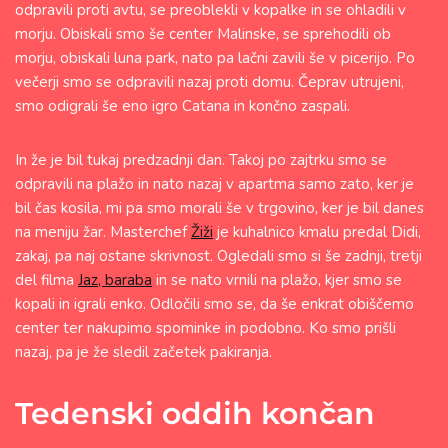
odpravili proti avtu, se preoblekli v kopalke in se ohladili v
morju. Obiskali smo še center Malinske, se sprehodili ob
morju, obiskali luna park, nato pa lačni zavili še v picerijo. Po
večerji smo se odpravili nazaj proti domu. Čeprav utrujeni,
smo odigrali še eno igro Catana in končno zaspali.
In že je bil tukaj predzadnji dan. Takoj po zajtrku smo se
odpravili na plažo in nato nazaj v apartma samo zato, ker je
bil čas kosila, mi pa smo morali še v trgovino, ker je bil danes
na meniju žar. Masterchef
Žiži
je kuhalnico kmalu predal Didi,
zakaj, pa naj ostane skrivnost. Ogledali smo si še zadnji, tretji
del filma
Jaz, baraba
in se nato vrnili na plažo, kjer smo se
kopali in igrali enko. Odločili smo se, da še enkrat obiščemo
center ter nakupimo spominke in podobno. Ko smo prišli
nazaj, pa je že sledil začetek pakiranja.
Tedenski oddih končan