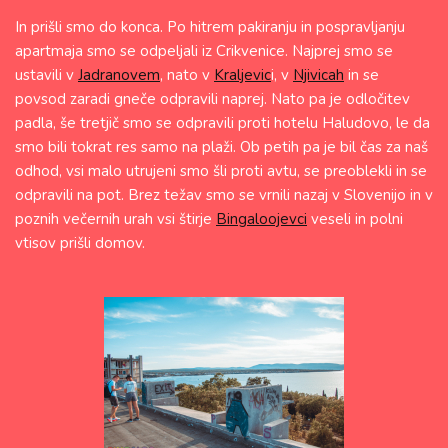
In prišli smo do konca. Po hitrem pakiranju in pospravljanju
apartmaja smo se odpeljali iz Crikvenice. Najprej smo se
ustavili v
Jadranovem
, nato v
Kraljevic
i, v
Njivicah
in se
povsod zaradi gneče odpravili naprej. Nato pa je odločitev
padla, še tretjič smo se odpravili proti hotelu Haludovo, le da
smo bili tokrat res samo na plaži. Ob petih pa je bil čas za naš
odhod, vsi malo utrujeni smo šli proti avtu, se preoblekli in se
odpravili na pot. Brez težav smo se vrnili nazaj v Slovenijo in v
poznih večernih urah vsi štirje
Bingaloojevci
veseli in polni
vtisov prišli domov.