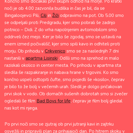
Končno smo dočakali prvi skupni odhod na morje. Po kratki
noči je ob 4.00 zazvonila budilka in čas je bil, da se
Bingaloojevci Pili,
Cili
in
Žiži
odpravimo na pot. Ob 5.00 smo
se odpeljali proti Predgradu, kjer smo pobrali še zadnjo
potnico – Didi. Z do vrha napolnjenim avtomobilom smo
oddrveli čez mejo. Ker je bilo še zgodaj, smo se ustavili na
enem izmed počivališč, kjer smo spili kavo in odhiteli proti
morju. Ob prihodu v
Crikvenico
smo se za naslednjih 7 dni
nastanili v
apartma Lisinski
. Odšli smo na sprehod in malo
raziskali okolico in center mesta. Po prihodu v apartma sta
sledila še razpakiranje in nabava hrane v trgovini. Ko smo
končno uspeli odtopiti čufte, smo pojedli še »kosilo«, čeprav
je bilo to že bolj v večernih urah. Sledil je dolgo pričakovan
prvi skok v vodo. Ob domačih sušenih dobrotah smo si zvečer
ogledali še film
Bad Boys for life
, čeprav je film bolj gledal
nas kot mi njega.
Po prvi noči smo se zjutraj ob prvi jutranji kavi in zajtrku
osvežili in pripravili plan za prihajajoči dan. Po hitrem skoku v