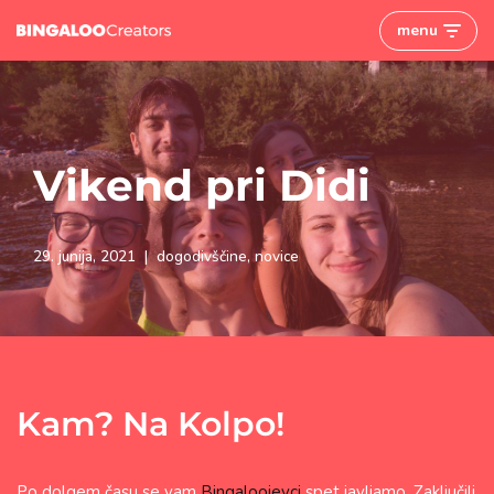
menu
Skoči
na
vsebino
Vikend pri Didi
29. junija, 2021
dogodivščine
,
novice
Kam? Na Kolpo!
Po dolgem času se vam
Bingaloojevci
spet javljamo. Zaključili