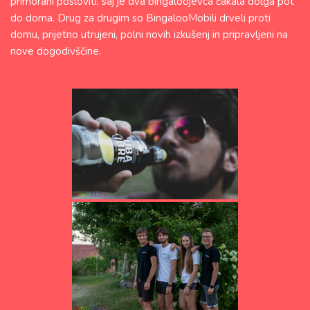
primorani posloviti, saj je dva bingaloojevca čakala dolga pot
do doma. Drug za drugim so BingalooMobili drveli proti
domu, prijetno utrujeni, polni novih izkušenj in pripravljeni na
nove dogodivščine.