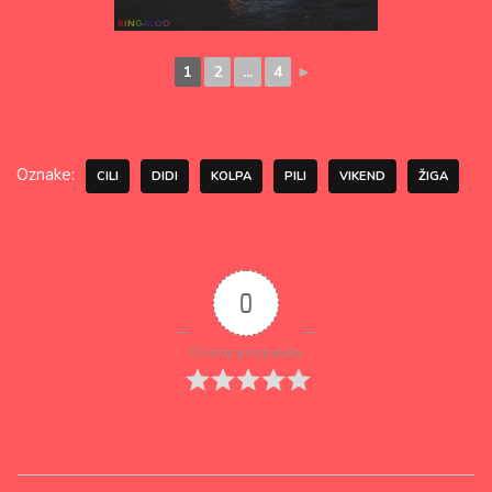
1
2
...
4
►
Oznake:
CILI
DIDI
KOLPA
PILI
VIKEND
ŽIGA
0
Ocena prispevka