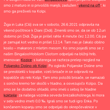
smo z maturo in si privoščili manjši, zaslužen “
vikend na off
”, ki
smo ga preživeli na Kolpi.
Žiga in Luka (Cili) sva se v soboto, 26.6.2021 odpravila na
vikend počitnice k Diani (Didi). Zmenili smo se, da se ob 12.uri
dobimo pri Didi. Žiga je prišel rahle 4 minute čez 12.00, Cili pa
je zamujal kot vedno in prišel 12.14. Tam nas je čakalo obilno
kosilo – makaroni z mletim mesom. Ko smo pojedli smo se z
našim BingalooMobilom Cliotom odpeljali na bližnji hrib,
imenovan
Kozice
, s katerega se razteza prelep razgled na
Poljansko Dolino ob Kolpi
. Po ogledu Poljanske Doline smo
se preoblekli v kopalke, vzeli brisače in se odpravili na
kopališče ob reki Kolpi. Tam smo položili brisače, se namazali
s sončno kremo ter skočili v hladno, a osvezujočo Kolpo. Da
smo se še dodatno ohladili, smo imeli s seboj še hladne
koktejle
, za našega voznika seveda brezalkoholnega, ki mora
v sebi vedno imeti 0,0 ‰. Igrali smo se tudi igro Enka. Po
končanem kopanju smo se odpeljali do okrepčevalnice v