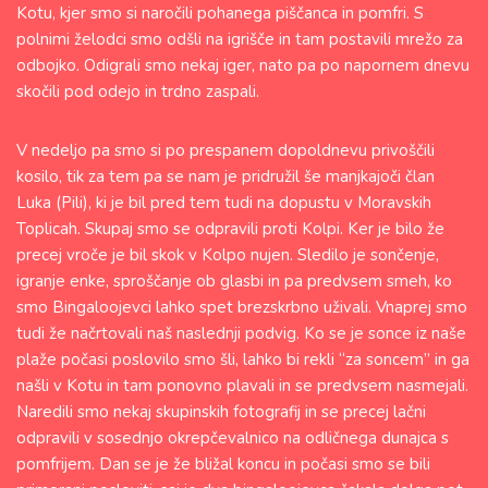
Kotu, kjer smo si naročili pohanega piščanca in pomfri. S
polnimi želodci smo odšli na igrišče in tam postavili mrežo za
odbojko. Odigrali smo nekaj iger, nato pa po napornem dnevu
skočili pod odejo in trdno zaspali.
V nedeljo pa smo si po prespanem dopoldnevu privoščili
kosilo, tik za tem pa se nam je pridružil še manjkajoči član
Luka (Pili), ki je bil pred tem tudi na dopustu v Moravskih
Toplicah. Skupaj smo se odpravili proti Kolpi. Ker je bilo že
precej vroče je bil skok v Kolpo nujen. Sledilo je sončenje,
igranje enke, sproščanje ob glasbi in pa predvsem smeh, ko
smo Bingaloojevci lahko spet brezskrbno uživali. Vnaprej smo
tudi že načrtovali naš naslednji podvig. Ko se je sonce iz naše
plaže počasi poslovilo smo šli, lahko bi rekli “za soncem” in ga
našli v Kotu in tam ponovno plavali in se predvsem nasmejali.
Naredili smo nekaj skupinskih fotografij in se precej lačni
odpravili v sosednjo okrepčevalnico na odličnega dunajca s
pomfrijem. Dan se je že bližal koncu in počasi smo se bili